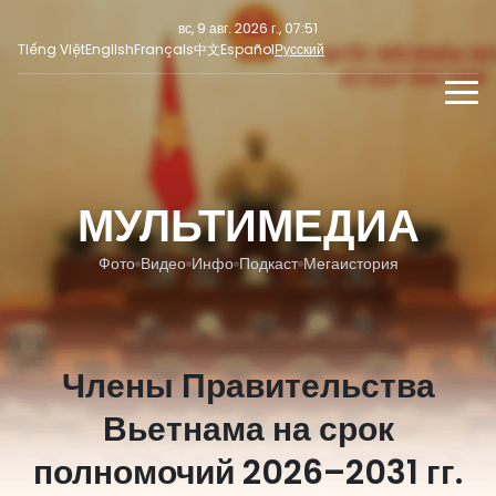
вс, 9 авг. 2026 г., 07:51
Tiếng Việt
English
Français
中文
Español
Русский
НОВОСТИ
МУЛЬТИМЕДИА
МУЛЬТИМЕДИА
Последние новости
СОЦИАЛЬНЫЕ НОВОСТИ
ПРЕСС-РЕЛИЗ
Фокус внимания
Фото
Видео
Инфо
Подкаст
Мегаистория
Мнение
Члены Правительства
Вьетнама на срок
полномочий 2026–2031 гг.