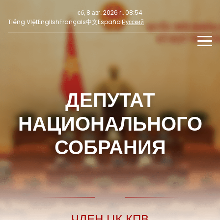
сб, 8 авг. 2026 г., 08:54
Tiếng Việt
English
Français
中文
Español
Русский
НОВОСТИ
МУЛЬТИМЕДИА
ДЕПУТАТ
Последние новости
СОЦИАЛЬНЫЕ НОВОСТИ
ПРЕСС-РЕЛИЗ
Фокус внимания
НАЦИОНАЛЬНОГО
Мнение
СОБРАНИЯ
ЧЛЕН ЦК КПВ