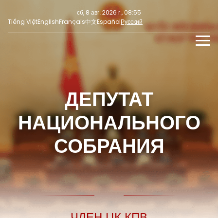
сб, 8 авг. 2026 г., 08:55
Tiếng Việt
English
Français
中文
Español
Русский
НОВОСТИ
МУЛЬТИМЕДИА
ДЕПУТАТ
Последние новости
СОЦИАЛЬНЫЕ НОВОСТИ
ПРЕСС-РЕЛИЗ
Фокус внимания
НАЦИОНАЛЬНОГО
Мнение
СОБРАНИЯ
ЧЛЕН ЦК КПВ