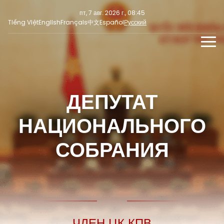
пт, 7 авг. 2026 г., 08:45
Tiếng Việt
English
Français
中文
Español
Русский
НОВОСТИ
МУЛЬТИМЕДИА
ДЕПУТАТ
Последние новости
СОЦИАЛЬНЫЕ НОВОСТИ
ПРЕСС-РЕЛИЗ
Фокус внимания
НАЦИОНАЛЬНОГО
Мнение
СОБРАНИЯ
ЧЛЕН ЦК КПВ