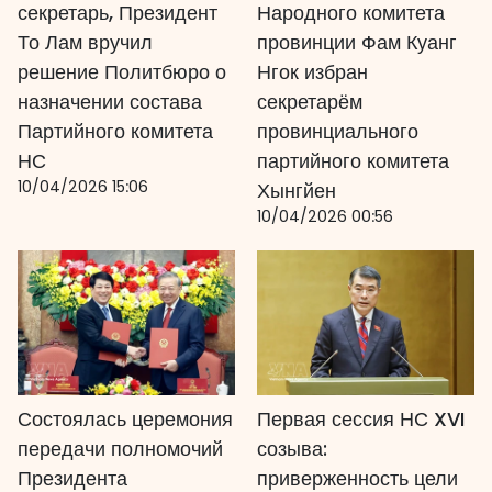
секретарь, Президент
Народного комитета
То Лам вручил
провинции Фам Куанг
решение Политбюро о
Нгок избран
назначении состава
секретарём
Партийного комитета
провинциального
НС
партийного комитета
10/04/2026 15:06
Хынгйен
10/04/2026 00:56
Состоялась церемония
Первая сессия НС XVI
передачи полномочий
созыва:
Президента
приверженность цели