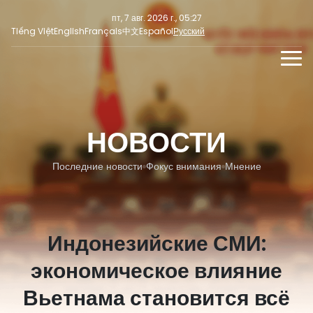
пт, 7 авг. 2026 г., 05:27
Tiếng Việt
English
Français
中文
Español
Русский
НОВОСТИ
МУЛЬТИМЕДИА
НОВОСТИ
Последние новости
СОЦИАЛЬНЫЕ НОВОСТИ
ПРЕСС-РЕЛИЗ
Фокус внимания
Последние новости
Фокус внимания
Мнение
Мнение
Индонезийские СМИ:
экономическое влияние
Вьетнама становится всё