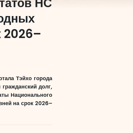
татов НС
родных
к 2026–
ртала Тэйхо города
 гражданский долг,
аты Национального
вней на срок 2026–