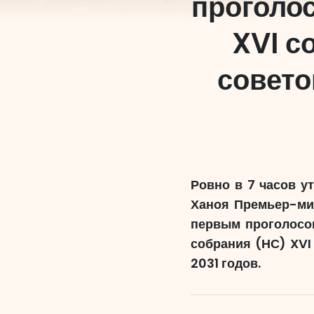
проголо
XVI с
совето
Ровно в 7 часов у
Ханоя Премьер-мин
первым проголосо
собрания (НС) XVI
2031 годов.