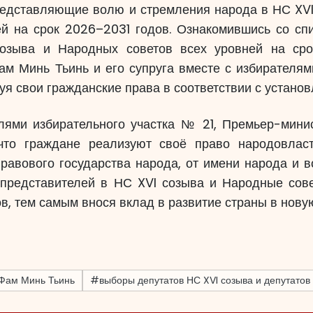
редставляющие волю и стремления народа в НС XV
ей на срок 2026–2031 годов. Ознакомившись со сп
озыва и Народных советов всех уровней на сро
м Минь Тьинь и его супруга вместе с избирателям
уя свои гражданские права в соответствии с устано
лями избирательного участка № 21, Премьер-мин
что граждане реализуют своё право народовласт
правового государства народа, от имени народа и в
представителей в НС XVI созыва и Народные сов
в, тем самым внося вклад в развитие страны в новую
Фам Минь Тьинь
#выборы депутатов НС XVI созыва и депутатов