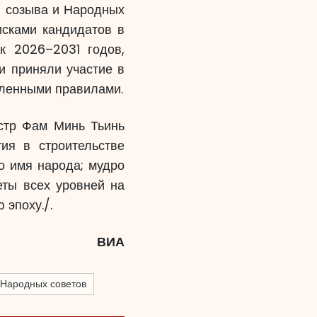
I созыва и Народных
исками кандидатов в
к 2026–2031 годов,
и приняли участие в
вленными правилами.
истр Фам Минь Тьинь
ия в строительстве
о имя народа; мудро
еты всех уровней на
 эпоху./.
ВИА
 Народных советов