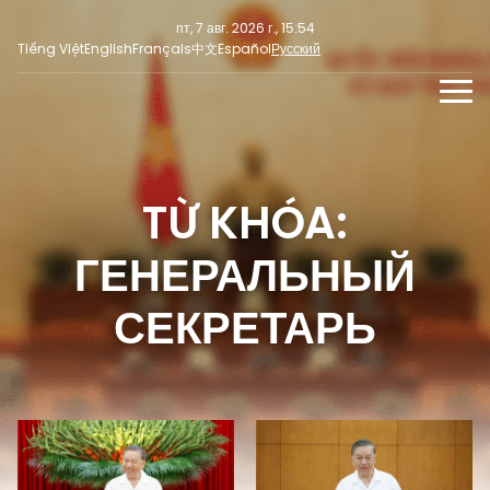
пт, 7 авг. 2026 г., 15:54
Tiếng Việt
English
Français
中文
Español
Русский
НОВОСТИ
МУЛЬТИМЕДИА
TỪ KHÓA:
Последние новости
СОЦИАЛЬНЫЕ НОВОСТИ
ПРЕСС-РЕЛИЗ
Фокус внимания
ГЕНЕРАЛЬНЫЙ
Мнение
СЕКРЕТАРЬ