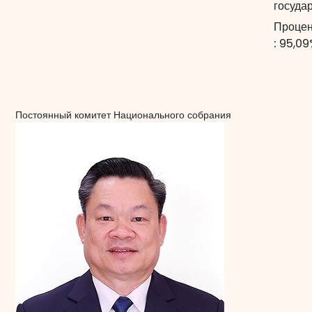
госуда
Процен
:
95,09
Постоянный комитет Национального собрания