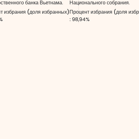
рственного банка Вьетнама.
Национального собрания.
т избрания (доля избранных)
Процент избрания (доля изб
%
:
98,94%