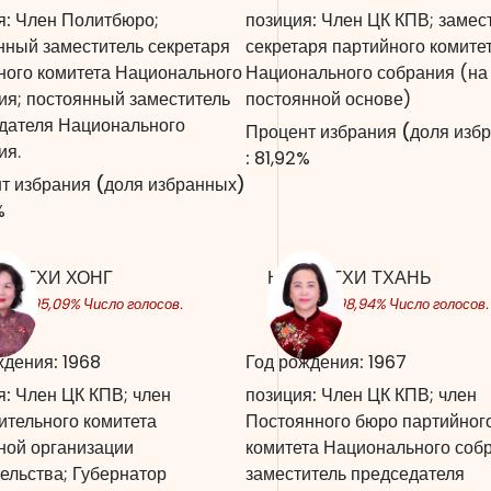
я:
Член Политбюро;
позиция:
Член ЦК КПВ; замес
нный заместитель секретаря
секретаря партийного комите
ного комитета Национального
Национального собрания (на
ия; постоянный заместитель
постоянной основе)
дателя Национального
Процент избрания (доля изб
ия.
:
81,92%
т избрания (доля избранных)
%
ЕН ТХИ ХОНГ
НГУЕН ТХИ ТХАНЬ
вил 95,09% Число голосов.
составил 98,94% Число голосов.
ждения:
1968
Год рождения:
1967
я:
Член ЦК КПВ; член
позиция:
Член ЦК КПВ; член
ительного комитета
Постоянного бюро партийног
ной организации
комитета Национального соб
ельства; Губернатор
заместитель председателя