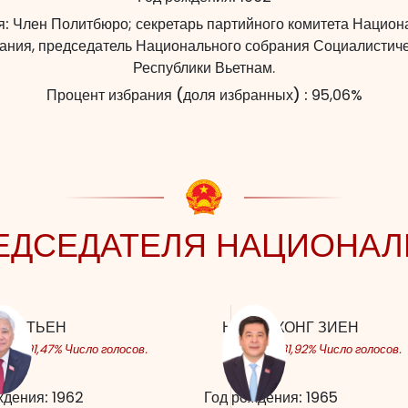
я:
Член Политбюро; секретарь партийного комитета Национ
ания, председатель Национального собрания Социалистич
Республики Вьетнам.
Процент избрания (доля избранных) :
95,06%
ЕДСЕДАТЕЛЯ НАЦИОНАЛ
ВАН ТЬЕН
НГУЕН ХОНГ ЗИЕН
вил 91,47% Число голосов.
составил 81,92% Число голосов.
ждения:
1962
Год рождения:
1965