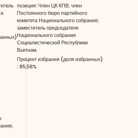
титель
позиция:
Член ЦК КПВ; член
та
Постоянного бюро партийного
комитета Национального собрания;
заместитель председателя
Национального собрания
ранных)
Социалистической Республики
Вьетнам.
Процент избрания (доля избранных)
:
85,58%
о
рания;