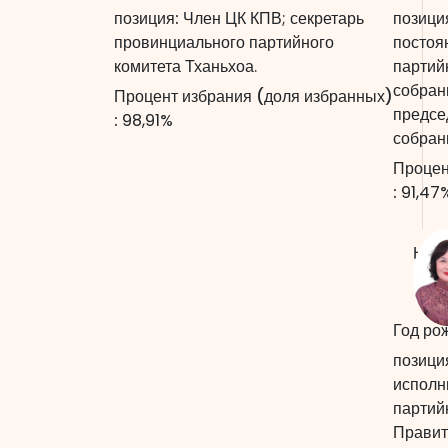
позиция:
Член ЦК КПВ; секретарь
позици
провинциального партийного
постоя
комитета Тханьхоа.
партий
собран
Процент избрания (доля избранных)
предсе
:
98,91%
собран
Процен
:
91,47
НГУ
соста
Год ро
позици
исполн
партий
Правит