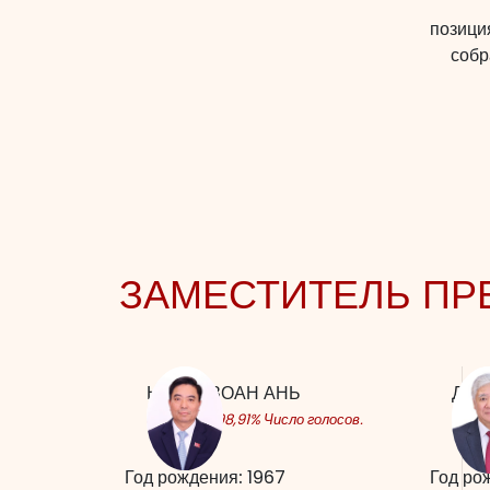
позици
собр
ЗАМЕСТИТЕЛЬ ПР
НГУЕН ЗОАН АНЬ
ДО 
составил 98,91% Число голосов.
соста
Год рождения:
1967
Год ро